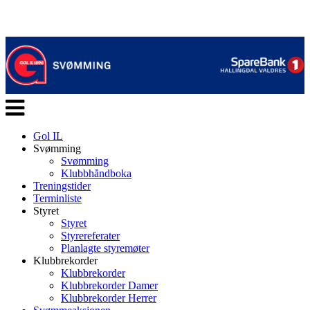
Veksle
navigasjon
Gol IL
Svømming
Svømming
Klubbhåndboka
Treningstider
Terminliste
Styret
Styret
Styrereferater
Planlagte styremøter
Klubbrekorder
Klubbrekorder
Klubbrekorder Damer
Klubbrekorder Herrer