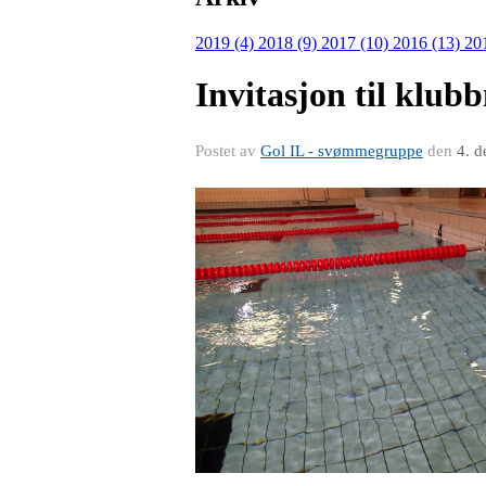
2019 (4)
2018 (9)
2017 (10)
2016 (13)
20
Invitasjon til klu
Postet av
Gol IL - svømmegruppe
den
4. d