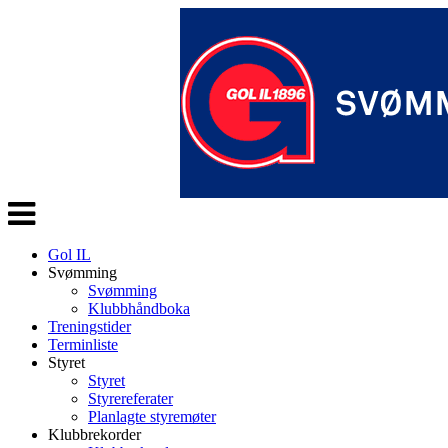
Veksle
navigasjon
Gol IL
Svømming
Svømming
Klubbhåndboka
Treningstider
Terminliste
Styret
Styret
Styrereferater
Planlagte styremøter
Klubbrekorder