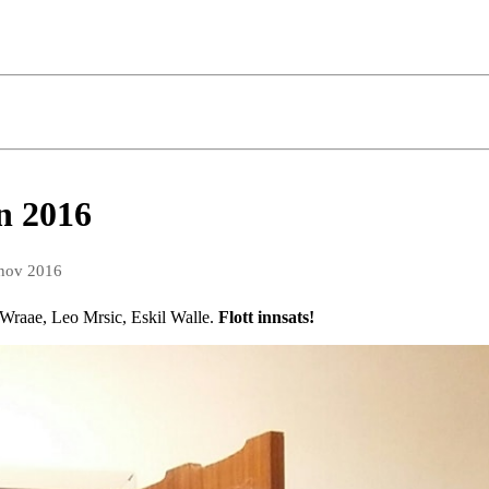
n 2016
 nov 2016
m Wraae, Leo Mrsic, Eskil Walle.
Flott innsats!