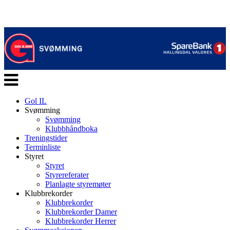
Veksle
navigasjon
Gol IL
Svømming
Svømming
Klubbhåndboka
Treningstider
Terminliste
Styret
Styret
Styrereferater
Planlagte styremøter
Klubbrekorder
Klubbrekorder
Klubbrekorder Damer
Klubbrekorder Herrer