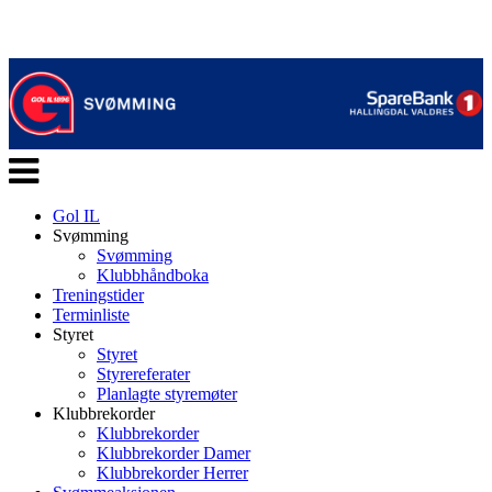
Veksle
navigasjon
Gol IL
Svømming
Svømming
Klubbhåndboka
Treningstider
Terminliste
Styret
Styret
Styrereferater
Planlagte styremøter
Klubbrekorder
Klubbrekorder
Klubbrekorder Damer
Klubbrekorder Herrer