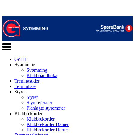
Veksle
navigasjon
Gol IL
Svømming
Svømming
Klubbhåndboka
Treningstider
Terminliste
Styret
Styret
Styrereferater
Planlagte styremøter
Klubbrekorder
Klubbrekorder
Klubbrekorder Damer
Klubbrekorder Herrer