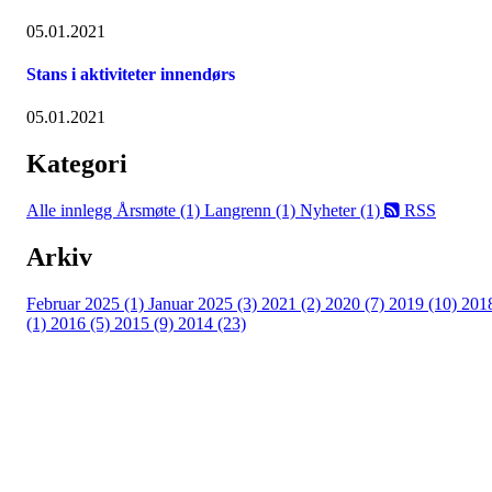
05.01.2021
Stans i aktiviteter innendørs
05.01.2021
Kategori
Alle innlegg
Årsmøte (1)
Langrenn (1)
Nyheter (1)
RSS
Arkiv
Februar 2025 (1)
Januar 2025 (3)
2021 (2)
2020 (7)
2019 (10)
201
(1)
2016 (5)
2015 (9)
2014 (23)