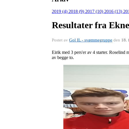
2019 (4)
2018 (9)
2017 (10)
2016 (13)
20
Resultater fra Ekn
Postet av
Gol IL - svømmegruppe
den
18. 
Eirik med 3 pers'er av 4 starter. Roselind 
av begge to.