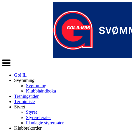
Veksle
navigasjon
Gol IL
Svømming
Svømming
Klubbhåndboka
Treningstider
Terminliste
Styret
Styret
Styrereferater
Planlagte styremøter
Klubbrekorder