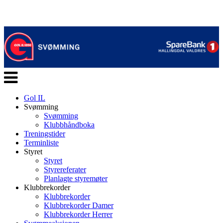
Veksle
navigasjon
Gol IL
Svømming
Svømming
Klubbhåndboka
Treningstider
Terminliste
Styret
Styret
Styrereferater
Planlagte styremøter
Klubbrekorder
Klubbrekorder
Klubbrekorder Damer
Klubbrekorder Herrer