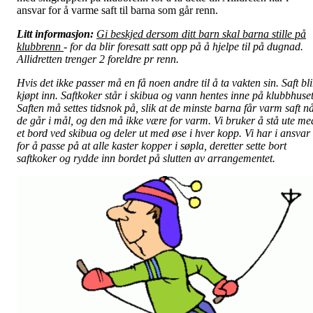
ansvar for å varme saft til barna som går renn.
Litt informasjon:
Gi beskjed dersom ditt barn skal barna stille på
klubbrenn
- for da blir foresatt satt opp på å hjelpe til på dugnad.
Allidretten trenger 2 foreldre pr renn.
Hvis det ikke passer må en få noen andre til å ta vakten sin. Saft bli
kjøpt inn. Saftkoker står i skibua og vann hentes inne på klubbhuset
Saften må settes tidsnok på, slik at de minste barna får varm saft n
de går i mål, og den må ikke være for varm. Vi bruker å stå ute me
et bord ved skibua og deler ut med øse i hver kopp. Vi har i ansvar
for å passe på at alle kaster kopper i søpla, deretter sette bort
saftkoker og rydde inn bordet på slutten av arrangementet.