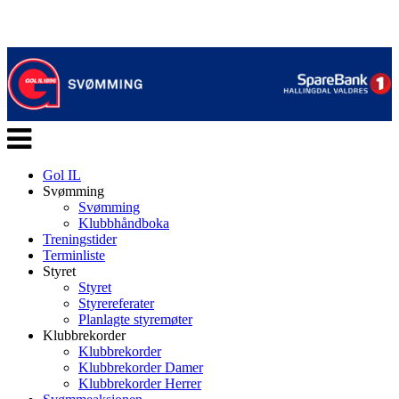
Veksle
navigasjon
Gol IL
Svømming
Svømming
Klubbhåndboka
Treningstider
Terminliste
Styret
Styret
Styrereferater
Planlagte styremøter
Klubbrekorder
Klubbrekorder
Klubbrekorder Damer
Klubbrekorder Herrer