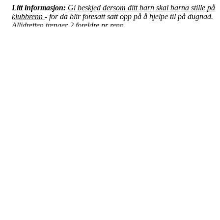
Litt informasjon:
Gi beskjed dersom ditt barn skal barna stille på
klubbrenn
- for da blir foresatt satt opp på å hjelpe til på dugnad.
Allidretten trenger 2 foreldre pr renn.
Hvis det ikke passer må en få noen andre til å ta vakten sin. Saft bli
kjøpt inn. Saftkoker står i skibua og vann hentes inne på klubbhuset
Saften må settes tidsnok på, slik at de minste barna får varm saft n
de går i mål, og den må ikke være for varm. Vi bruker å stå ute me
et bord ved skibua og deler ut med øse i hver kopp. Vi har i ansvar
for å passe på at alle kaster kopper i søpla, deretter sette bort
saftkoker og rydde inn bordet på slutten av arrangementet.