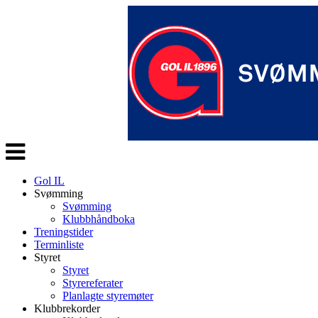
Veksle
navigasjon
Gol IL
Svømming
Svømming
Klubbhåndboka
Treningstider
Terminliste
Styret
Styret
Styrereferater
Planlagte styremøter
Klubbrekorder