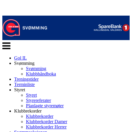
Veksle
navigasjon
Gol IL
Svømming
Svømming
Klubbhåndboka
Treningstider
Terminliste
Styret
Styret
Styrereferater
Planlagte styremøter
Klubbrekorder
Klubbrekorder
Klubbrekorder Damer
Klubbrekorder Herrer